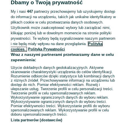
Pracownicy z Ukrainy: 🇺🇦 Запрошуємо людей з України
Dbamy o Twoją prywatność
(Zapraszamy pracowników z Ukrainy)
My i nasi
447
partnerzy przechowujemy lub uzyskujemy dostęp
do informacji na urządzeniu, takich jak unikalne identyfikatory w
Odświeżono dnia 06 sierpnia 2026
plikach cookie w celu przetwarzania danych osobowych.
Użytkownik może zaakceptować wybory lub zarządzać nimi,
klikając poniżej lub w dowolnym momencie na stronie polityki
Sprzątanie PRZYCHODNI OD ZARAZ
prywatności. Te wybory będą sygnalizowane naszym partnerom
w godz: 09:00-13:00 lub 13:00-17:00 ul.
i nie będą miały wpływu na dane przeglądania.
Polityka
Juwentus
Koncertowa
cookies,
Polityka Prywatności
31,40 - 32,40 zł / godz. brutto
Wraz z naszymi partnerami przetwarzamy dane w celu
Lublin
zapewnienia:
Niepełny etat
Umowa zlecenie
Użycie dokładnych danych geolokalizacyjnych. Aktywne
skanowanie charakterystyki urządzenia do celów identyfikacji.
Doświadczenie nie jest wymagane
Zapraszamy seniorów
Rozumienie odbiorców dzięki statystyce lub kombinacji danych
z różnych źródeł. Przechowywanie informacji na urządzeniu lub
Pracownicy z Ukrainy: 🇺🇦 Запрошуємо людей з України
dostęp do nich. Pomiar efektywności reklam. Rozwój i
(Zapraszamy pracowników z Ukrainy)
ulepszanie usług. Tworzenie profili w celu personalizacji treści.
Tworzenie profili w celu spersonalizowanych reklam.
Wykorzystywanie ograniczonych danych do wyboru reklam.
Odświeżono dnia 06 sierpnia 2026
Wykorzystywanie ograniczonych danych do wyboru treści.
Pomiar efektywności treści. Wykorzystanie profili do wyboru
spersonalizowanych reklam. Wykorzystywanie profili w celu
doboru spersonalizowanych treści.
Lista partnerów (dostawców)
1
2
3
...
6