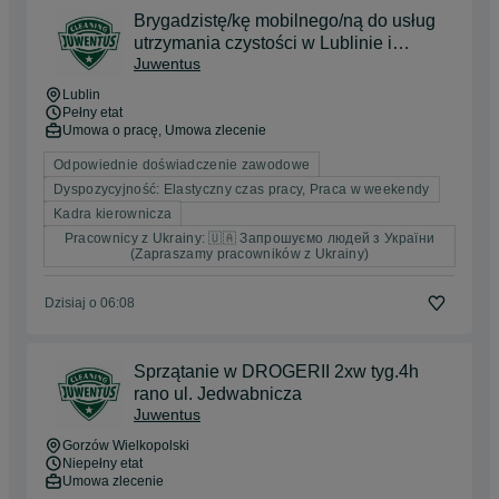
Brygadzistę/kę mobilnego/ną do usług
utrzymania czystości w Lublinie i
Juwentus
okolicach
Lublin
Pełny etat
Umowa o pracę, Umowa zlecenie
Odpowiednie doświadczenie zawodowe
Dyspozycyjność: Elastyczny czas pracy, Praca w weekendy
Kadra kierownicza
Pracownicy z Ukrainy: 🇺🇦 Запрошуємо людей з України
(Zapraszamy pracowników z Ukrainy)
Dzisiaj o 06:08
Sprzątanie w DROGERII 2xw tyg.4h
rano ul. Jedwabnicza
Juwentus
Gorzów Wielkopolski
Niepełny etat
Umowa zlecenie