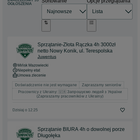
ZNALEŹLIŚMY 53
Sortowanie
Opcje przeglądania
OGŁOSZENIA
Sprzątanie-Złota Rączka 4h 3000zł
netto Nowy Konik, ul. Terespolska
Juwentus
Mińsk Mazowiecki
Niepełny etat
Umowa zlecenie
Doświadczenie nie jest wymagane
Zapraszamy seniorów
Pracownicy z Ukrainy: 🇺🇦 Запрошуємо людей з України
(Zapraszamy pracowników z Ukrainy)
Dzisiaj o 12:25
Sprzątanie BIURA 4h o dowolnej porze
Długołęka