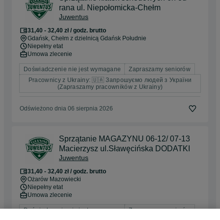
rana ul. Niepołomicka-Chełm
Juwentus
31,40 - 32,40 zł / godz. brutto
Gdańsk
, Chełm z dzielnicą Gdańsk Południe
Niepełny etat
Umowa zlecenie
Doświadczenie nie jest wymagane
Zapraszamy seniorów
Pracownicy z Ukrainy: 🇺🇦 Запрошуємо людей з України
(Zapraszamy pracowników z Ukrainy)
Odświeżono dnia 06 sierpnia 2026
Sprzątanie MAGAZYNU 06-12/ 07-13
Macierzysz ul.Sławęcińska DODATKI
Juwentus
31,40 - 32,40 zł / godz. brutto
Ożarów Mazowiecki
Niepełny etat
Umowa zlecenie
Doświadczenie nie jest wymagane
Zapraszamy seniorów